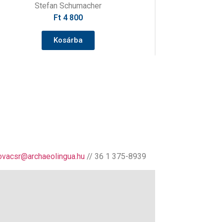
Thomas Meier – Petra Tillessen (hrsg.)
Ft
0
Kosárba
ovacsr@archaeolingua.hu
// 36 1 375-8939