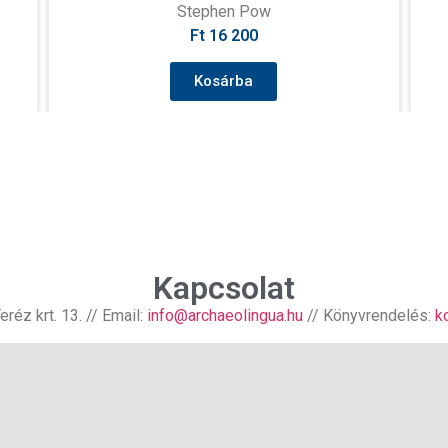
Stefan Schumacher
Ft
4 800
Kosárba
Kapcsolat
réz krt. 13. // Email:
info@archaeolingua.hu
// Könyvrendelés:
k