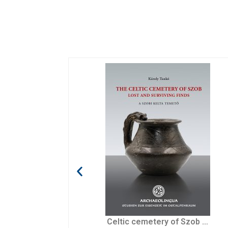
Celtic cemetery of Szob – Lost and surviving finds
Conquest and withdrawal: The Mongol invasions of Europe