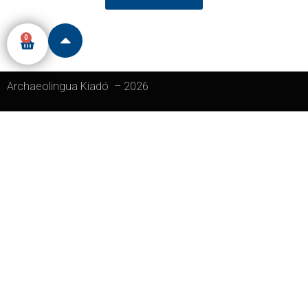
0
Archaeolingua Kiadó
–
2026