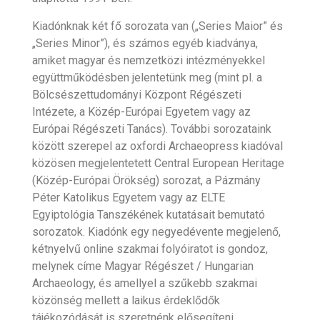
Kiadónknak két fő sorozata van („Series Maior” és
„Series Minor”), és számos egyéb kiadványa,
amiket magyar és nemzetközi intézményekkel
együttműködésben jelentetünk meg (mint pl. a
Bölcsészettudományi Központ Régészeti
Intézete, a Közép-Európai Egyetem vagy az
Európai Régészeti Tanács). További sorozataink
között szerepel az oxfordi Archaeopress kiadóval
közösen megjelentetett Central European Heritage
(Közép-Európai Örökség) sorozat, a Pázmány
Péter Katolikus Egyetem vagy az ELTE
Egyiptológia Tanszékének kutatásait bemutató
sorozatok. Kiadónk egy negyedévente megjelenő,
kétnyelvű online szakmai folyóiratot is gondoz,
melynek címe Magyar Régészet / Hungarian
Archaeology, és amellyel a szűkebb szakmai
közönség mellett a laikus érdeklődők
tájékozódását is szeretnénk elősegíteni.