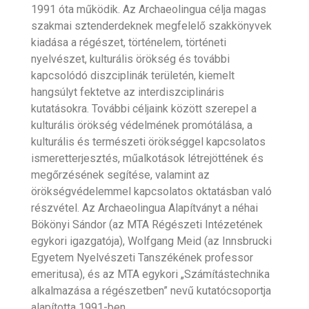
1991 óta működik. Az Archaeolingua célja magas
szakmai sztenderdeknek megfelelő szakkönyvek
kiadása a régészet, történelem, történeti
nyelvészet, kulturális örökség és további
kapcsolódó diszciplinák területén, kiemelt
hangsúlyt fektetve az interdiszciplináris
kutatásokra. További céljaink között szerepel a
kulturális örökség védelmének promótálása, a
kulturális és természeti örökséggel kapcsolatos
ismeretterjesztés, műalkotások létrejöttének és
megőrzésének segítése, valamint az
örökségvédelemmel kapcsolatos oktatásban való
részvétel. Az Archaeolingua Alapítványt a néhai
Bökönyi Sándor (az MTA Régészeti Intézetének
egykori igazgatója), Wolfgang Meid (az Innsbrucki
Egyetem Nyelvészeti Tanszékének professor
emeritusa), és az MTA egykori „Számítástechnika
alkalmazása a régészetben” nevű kutatócsoportja
alapította 1991-ben.