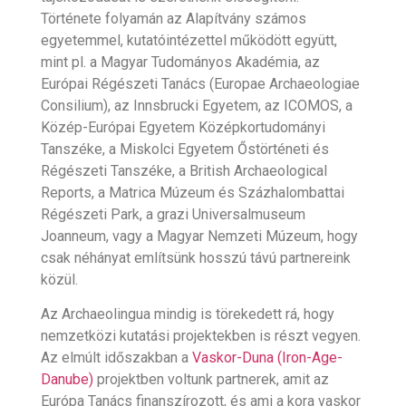
Története folyamán az Alapítvány számos
egyetemmel, kutatóintézettel működött együtt,
mint pl. a Magyar Tudományos Akadémia, az
Európai Régészeti Tanács (Europae Archaeologiae
Consilium), az Innsbrucki Egyetem, az ICOMOS, a
Közép-Európai Egyetem Középkortudományi
Tanszéke, a Miskolci Egyetem Őstörténeti és
Régészeti Tanszéke, a British Archaeological
Reports, a Matrica Múzeum és Százhalombattai
Régészeti Park, a grazi Universalmuseum
Joanneum, vagy a Magyar Nemzeti Múzeum, hogy
csak néhányat említsünk hosszú távú partnereink
közül.
Az Archaeolingua mindig is törekedett rá, hogy
nemzetközi kutatási projektekben is részt vegyen.
Az elmúlt időszakban a
Vaskor-Duna (Iron-Age-
Danube)
projektben voltunk partnerek, amit az
Európa Tanács finanszírozott, és ami a kora vaskor