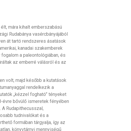
 élt, mára kihalt emberszabású
zági Rudabánya vasércbányájából
en át tartó rendszeres ásatások
amerikai, kanadai szakemberek
 fogalom a paleontológiában, és
ráltak az emberré válásról és az
en volt, majd később a kutatások
ntumanyaggal rendelkezik a
kutatók „kézzel fogható” tényeket
ől-évre bővülő ismeretek fényében
 A Rudapithecusszal,
tosabb tudnivalókat és a
thető formában tárgyalja, így az
tatlan, könyvtárnyi mennyiségű