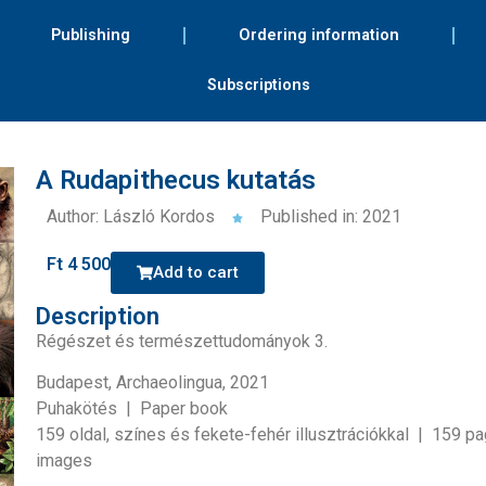
Publishing
Ordering information
Subscriptions
A Rudapithecus kutatás
Author: László Kordos
Published in: 2021
Ft
4 500
Add to cart
Description
Régészet és természettudományok 3.
Budapest, Archaeolingua, 2021
Puhakötés | Paper book
159 oldal, színes és fekete-fehér illusztrációkkal | 159 p
images