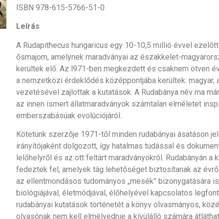
ISBN 978-615-5766-51-0
Leírás
A Rudapithecus hungaricus egy 10-10,5 millió évvel ezelőtt
ősmajom, amelynek maradványai az északkelet-magyarors
kerültek elő. Az l971-ben megkezdett és csaknem ötven év
a nemzetközi érdeklődés középpontjába kerültek: magyar, 
vezetésével zajlottak a kutatások. A Rudabánya név ma már
az innen ismert állatmaradványok számtalan elméletet inspi
emberszabásúak evolúciójáról.
Kötetünk szerzője 1971-től minden rudabányai ásatáson jel
irányítójaként dolgozott, így hatalmas tudással és dokume
lelőhelyről és az ott feltárt maradványokról. Rudabányán a 
fedeztek fel, amelyek tág lehetőséget biztosítanak az évr
az ellentmondásos tudományos „mesék” bizonygatására is.
biológiájával, életmódjával, élőhelyével kapcsolatos legfon
rudabányai kutatások történetét a könyv olvasmányos, közér
olvasónak nem kell elmélyednie a kívülálló számára átlátha