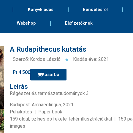
Könyvkiadás
Rendelésről
Webshop
Előfizetőknek
A Rudapithecus kutatás
Szerző: Kordos László
Kiadás éve: 2021
Ft
4 500
Kosárba
Leírás
Régészet és természettudományok 3.
Budapest, Archaeolingua, 2021
Puhakötés | Paper book
159 oldal, színes és fekete-fehér illusztrációkkal | 159 p
images