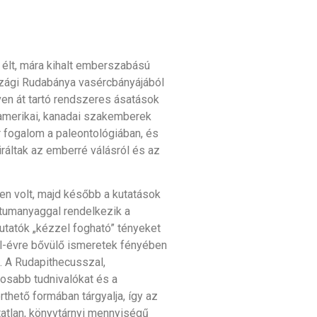
 élt, mára kihalt emberszabású
zági Rudabánya vasércbányájából
en át tartó rendszeres ásatások
amerikai, kanadai szakemberek
 fogalom a paleontológiában, és
ráltak az emberré válásról és az
en volt, majd később a kutatások
ntumanyaggal rendelkezik a
kutatók „kézzel fogható” tényeket
ől-évre bővülő ismeretek fényében
 A Rudapithecusszal,
tosabb tudnivalókat és a
thető formában tárgyalja, így az
tatlan, könyvtárnyi mennyiségű