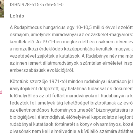
ISBN 978-615-5766-51-0
Leírás
A Rudapithecus hungaricus egy 10-10,5 millió évvel ezelőtt
ősmajom, amelynek maradványai az északkelet-magyarors
kerültek elő. Az l971-ben megkezdett és csaknem ötven év
a nemzetközi érdeklődés középpontjába kerültek: magyar, 
vezetésével zajlottak a kutatások. A Rudabánya név ma már
az innen ismert állatmaradványok számtalan elméletet inspi
emberszabásúak evolúciójáról.
Kötetünk szerzője 1971-től minden rudabányai ásatáson jel
irányítójaként dolgozott, így hatalmas tudással és dokume
ó
lelőhelyről és az ott feltárt maradványokról. Rudabányán a 
fedeztek fel, amelyek tág lehetőséget biztosítanak az évr
az ellentmondásos tudományos „mesék” bizonygatására is.
biológiájával, életmódjával, élőhelyével kapcsolatos legfon
rudabányai kutatások történetét a könyv olvasmányos, közér
olvasónak nem kell elmélyednie a kívülálló számára átlátha