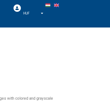
HUF
EUR
ages with colored and grayscale