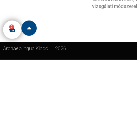
vizsgálati módszerek
0
Archaeolingua Kiadó
–
2026