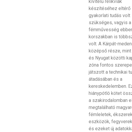
kivitelű relikviák
készítéséhez eltérő
gyakorlati tudás volt
szükséges, vagyis a
fémművesség ebben
korszakban is többs
volt. A Kárpát-mede
középső része, mint 
és Nyugat közötti ka
zóna fontos szerepe
játszott a technikai 
átadásában és a
kereskedelemben. E
hiánypótló kötet öss
a szakirodalomban e
megtalálható magyar
fémleletek, ékszerek
eszközök, fegyverek 
és ezeket új adatokk