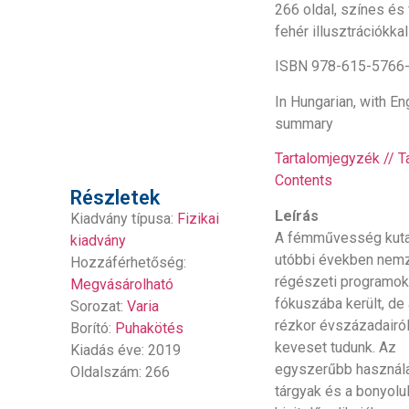
266 oldal, színes és
fehér illusztrációkkal
ISBN 978-615-5766
In Hungarian, with En
summary
Tartalomjegyzék // T
Contents
Részletek
Leírás
Kiadvány típusa:
Fizikai
A fémművesség kuta
kiadvány
utóbbi években nem
Hozzáférhetőség:
régészeti programo
Megvásárolható
fókuszába került, de
Sorozat:
Varia
rézkor évszázadairól
Borító:
Puhakötés
keveset tudunk. Az
Kiadás éve: 2019
egyszerűbb használa
Oldalszám: 266
tárgyak és a bonyolu