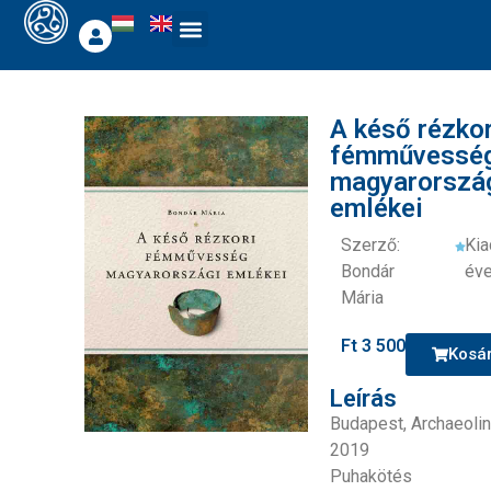
A késő rézkor
fémművessé
magyarorszá
emlékei
Szerző:
Ki
Bondár
éve
Mária
Ft
3 500
Kosá
Leírás
Budapest, Archaeolin
2019
Puhakötés