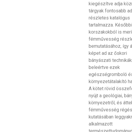
kiegészítve adja köz
tárgyak fontosabb ad
részletes katalógus
tartalmazza. Később
korszakokból is merít
fémművesség részl
bemutatásához, így 
képet ad az őskori
bányászati technikákr
beleértve ezek
egészségromboló é
környezetátalakító ha
A kötet rövid összef
nyújt a geológiai, bá
környezetről, és áttek
fémművesség régés
kutatásában leggyak
alkalmazott
természettudomány