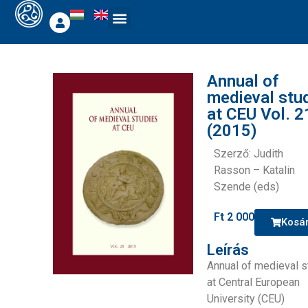
Annual of
medieval stu
at CEU Vol. 2
(2015)
Szerző: Judith
Rasson – Katalin
Szende (eds)
Ft
2 000
Kosá
Leírás
Annual of medieval s
at Central European
University (CEU)