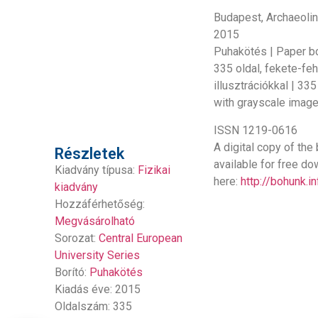
Budapest, Archaeolin
2015
Puhakötés | Paper b
335 oldal, fekete-fe
illusztrációkkal | 33
with grayscale imag
ISSN 1219-0616
A digital copy of the
Részletek
available for free d
Kiadvány típusa:
Fizikai
here:
http://bohunk.i
kiadvány
Hozzáférhetőség:
Megvásárolható
Sorozat:
Central European
University Series
Borító:
Puhakötés
Kiadás éve: 2015
Oldalszám: 335