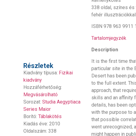
Keménykötés
338 oldal, színes és
fehér illusztrációkkal
ISBN 978 963 9911 
Tartalomjegyzék
Description
It is the first time th
Részletek
particular site in the
Kiadvány típusa:
Fizikai
Desert has been pub
kiadvány
to the full extent. Thi
Hozzáférhetőség:
approach, that requir
Megvásárolható
skills and an affinity 
Sorozat:
Studia Aegyptiaca
details, has been opt
Series Maior
with the purpose to 
Borító:
Táblakötés
that possible correla
Kiadás éve: 2010
went unrecognized, a
Oldalszám: 338
might happen in publ