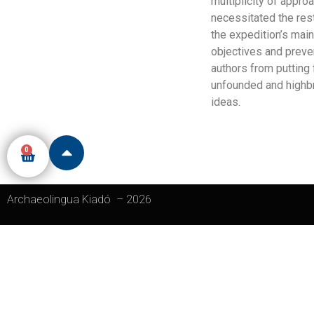
multiplicity of appro
necessitated the res
the expedition’s mai
objectives and preve
authors from putting
unfounded and high
ideas.
0
Archaeolingua Kiadó
–
2026