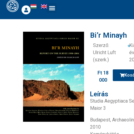
Bi’r Minayh
Szerző:
K
Ulricht Luft
év
(szerk.)
2
Ft
18
Kos
000
Leírás
Studia Aegyptiaca Se
Maior 3
Budapest, Archaeolin
2010