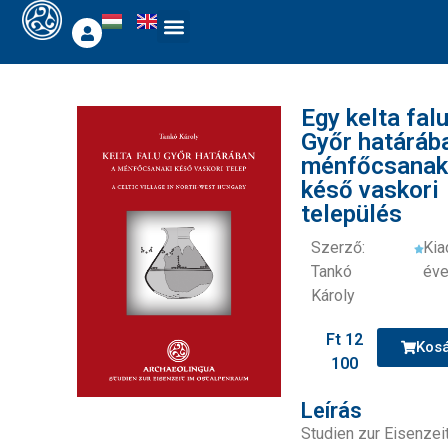
Egy kelta fal
Győr határáb
ménfőcsanak
késő vaskori
település
Szerző:
Kia
Tankó
éve
Károly
Ft
12
Kos
100
Leírás
Studien zur Eisenzei