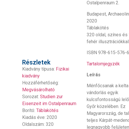
Ostalpenraum 2.
Budapest, Archaeolin
2020
Táblakötés
320 oldal, színes és
fehér illusztrációkkal
ISBN 978-615-576-
Részletek
Tartalomjegyzék
Kiadvány típusa:
Fizikai
Leírás
kiadvány
Hozzáférhetőség:
Ménfőcsanak a kelta
Megvásárolható
vándorlás egyik
Sorozat:
Studien zur
kulcsfontosságú lel
Eisenzeit im Ostalpenraum
Győr közelében. Ez
Borító:
Táblakötés
Magyarország, de tal
Kiadás éve: 2020
teljes Kárpát-meden
Oldalszám: 320
legnagyobb felülete