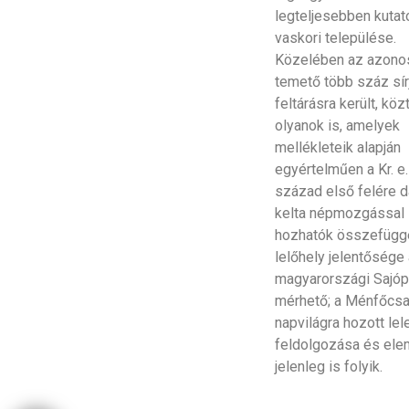
legteljesebben kutat
vaskori települése.
Közelében az azono
temető több száz sír
feltárásra került, köz
olyanok is, amelyek
mellékleteik alapján
egyértelműen a Kr. e.
század első felére d
kelta népmozgással
hozhatók összefügg
lelőhely jelentősége 
magyarországi Sajóp
mérhető; a Ménfőcs
napvilágra hozott le
feldolgozása és el
jelenleg is folyik.