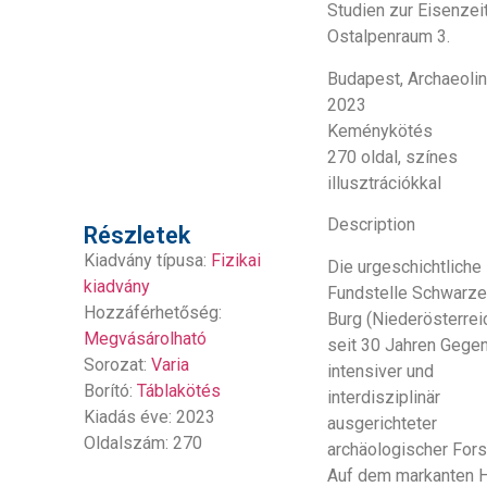
Studien zur Eisenzei
Ostalpenraum 3.
Budapest, Archaeolin
2023
Keménykötés
270 oldal, színes
illusztrációkkal
Description
Részletek
Kiadvány típusa:
Fizikai
Die urgeschichtliche
kiadvány
Fundstelle Schwarz
Hozzáférhetőség:
Burg (Niederösterreic
Megvásárolható
seit 30 Jahren Gege
Sorozat:
Varia
intensiver und
Borító:
Táblakötés
interdisziplinär
Kiadás éve: 2023
ausgerichteter
Oldalszám: 270
archäologischer For
Auf dem markanten 