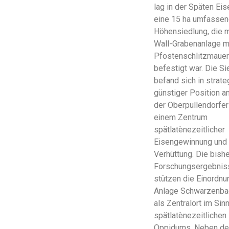
lag in der Späten Eis
eine 15 ha umfasse
Höhensiedlung, die m
Wall-Grabenanlage m
Pfostenschlitzmaue
befestigt war. Die S
befand sich in strate
günstiger Position 
der Oberpullendorfer
einem Zentrum
spätlatènezeitlicher
Eisengewinnung und
Verhüttung. Die bish
Forschungsergebnis
stützen die Einordnu
Anlage Schwarzenba
als Zentralort im Sin
spätlatènezeitlichen
Oppidums. Neben de