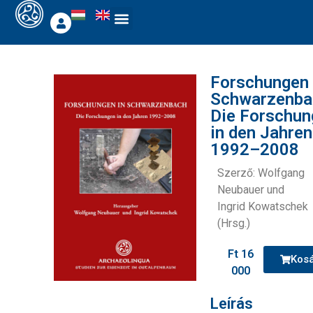
Forschungen 
Schwarzenba
Die Forschun
in den Jahren
1992–2008
Szerző: Wolfgang
Neubauer und
Ingrid Kowatschek
(Hrsg.)
Ft
16
Kos
000
Leírás