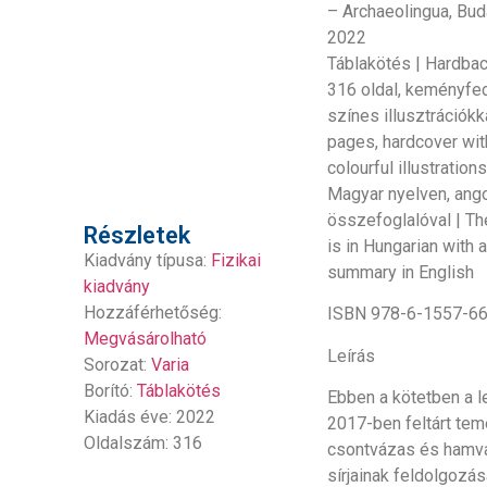
– Archaeolingua, Bud
2022
Táblakötés | Hardba
316 oldal, keményfe
színes illusztrációkk
pages, hardcover wit
colourful illustration
Magyar nyelven, ang
összefoglalóval | T
Részletek
is in Hungarian with 
Kiadvány típusa:
Fizikai
summary in English
kiadvány
Hozzáférhetőség:
ISBN 978-6-1557-6
Megvásárolható
Leírás
Sorozat:
Varia
Borító:
Táblakötés
Ebben a kötetben a l
Kiadás éve: 2022
2017-ben feltárt tem
Oldalszám: 316
csontvázas és hamv
sírjainak feldolgozás