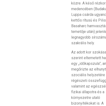
közre. A késő rézkor
medencében (Budaka
Luppa csárda ugyan
kettős rítusú és Pili
Basaharc hamvasztá
temetője után) jelenl
legnagyobb sírszám
szakrális hely.
Az adott kor szokása
szerint eltemetett hal
egy „időkapszula”, a
megőrizte az elhuny
szociális helyzetére
régészeti összefüg
valamint az egészsé
fizikai állapotra és a
környezetre utaló
bizonyítékokat is. A