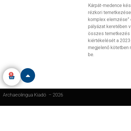
Kárpát-medence ké
rézkori temetkezése
komplex elemzése” 
pályázat keretében v
összes temetkezés
kiértékelését a 2023
megjelenő kötetben 
be.
0
Archaeolingua Kiadó
–
2026