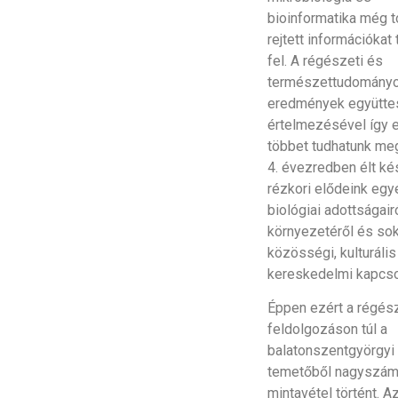
bioinformatika még 
rejtett információkat 
fel. A régészeti és
természettudomány
eredmények együtte
értelmezésével így 
többet tudhatunk meg 
4. évezredben élt ké
rézkori elődeink egy
biológiai adottságairó
környezetéről és so
közösségi, kulturális
kereskedelmi kapcsol
Éppen ezért a régés
feldolgozáson túl a
balatonszentgyörgyi
temetőből nagyszá
mintavétel történt. A