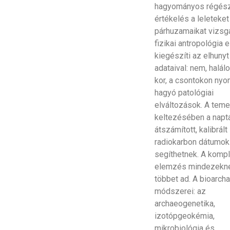
hagyományos régész
értékelés a leleteket
párhuzamaikat vizsgá
fizikai antropológia e
kiegészíti az elhunyt
adataival: nem, halál
kor, a csontokon ny
hagyó patológiai
elváltozások. A tem
keltezésében a naptá
átszámított, kalibrált
radiokarbon dátumok
segíthetnek. A komp
elemzés mindezekn
többet ad. A bioarch
módszerei: az
archaeogenetika,
izotópgeokémia,
mikrobiológia és