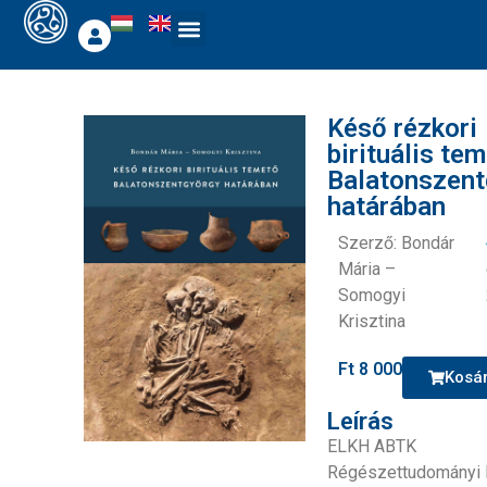
Késő rézkori
birituális te
Balatonszent
határában
Szerző: Bondár
Mária –
Somogyi
Krisztina
Ft
8 000
Kosá
Leírás
ELKH ABTK
Régészettudományi 