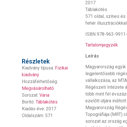
2017
Táblakötés
571 oldal, színes és
fehér illusztrációkkal
ISBN 978-963-9911
Tartalomjegyzék
Leírás
Részletek
Magyarország egyik
Kiadvány típusa:
Fizikai
legjelentősebb régé
kiadvány
vállalkozása, az MT
Hozzáférhetőség:
Régészeti Intézete á
Megvásárolható
több mint fél évszáz
Sorozat:
Varia
ezelőtt útjára indított
Borító:
Táblakötés
Magyarország Régés
Kiadás éve: 2017
Topográfiája (MRT) 
Oldalszám: 571
sorozat az ország e