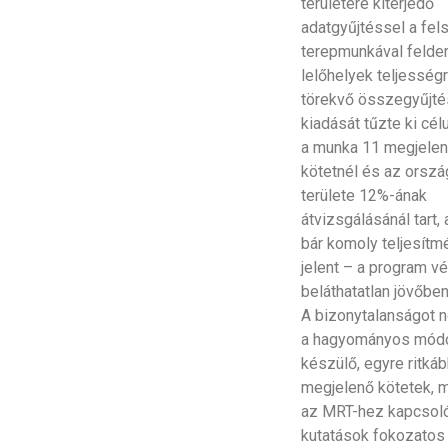
területére kiterjedő
adatgyűjtéssel a fels
terepmunkával felder
lelőhelyek teljesség
törekvő összegyűjté
kiadását tűzte ki cél
a munka 11 megjelen
kötetnél és az orszá
területe 12%-ának
átvizsgálásánál tart,
bár komoly teljesítm
jelent – a program v
beláthatatlan jövőben j
A bizonytalanságot n
a hagyományos mód
készülő, egyre ritká
megjelenő kötetek, 
az MRT-hez kapcsol
kutatások fokozatos