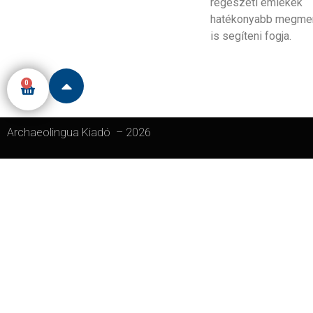
régészeti emlékek
hatékonyabb megme
is segíteni fogja.
0
Archaeolingua Kiadó
–
2026