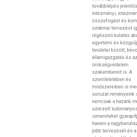
továbblépés jelentő
intézményi, intézmé
összefogást és kom
szakmai tervezést ig
régészeti kutatás ak
egyetemi és közgyű
területei között, bev
államigazgatás és a
örökségvédelem
szakembereit is. A
szemléletében és
módszereiben is me
sorozat reményeink 
nemcsak a hazánk mú
szerzett tudományo
ismereteket gyarapít
hanem a nagyberuhá
jobb tervezését és a