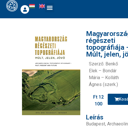
Magyarorszá
régészeti
topográfiája 
Múlt, jelen, j
Szerző: Benkő
Elek – Bondár
Mária – Kolláth
Ágnes (szerk.)
Ft
12
Kos
100
Leírás
Budapest, Archaeolin