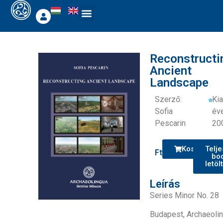
Reconstructi
Ancient
Landscape
Szerző:
Ki
Sofia
éve
Pescarin
20
Kosárba
Telje
Ft
0
bo
letöl
Leírás
Series Minor No. 28
Budapest, Archaeolin