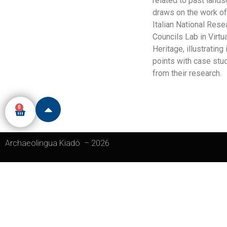
related to past lands
draws on the work of
Italian National Rese
Councils Lab in Virtu
Heritage, illustrating 
points with case stu
from their research.
0
Archaeolingua Kiadó
–
2026