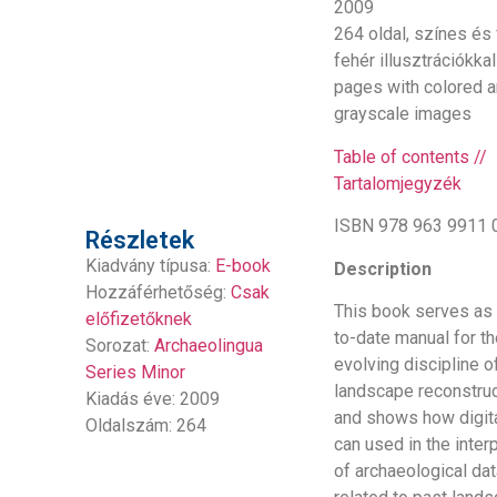
2009
264 oldal, színes és
fehér illusztrációkkal
pages with colored 
grayscale images
Table of contents //
Tartalomjegyzék
ISBN 978 963 9911 
Részletek
Kiadvány típusa:
E-book
Description
Hozzáférhetőség:
Csak
This book serves as 
előfizetőknek
to-date manual for t
Sorozat:
Archaeolingua
evolving discipline of
Series Minor
landscape reconstruc
Kiadás éve: 2009
and shows how digita
Oldalszám: 264
can used in the inter
of archaeological da