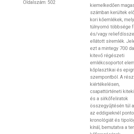
Oldalszám: 502
kiemelkedően maga
számban kerültek el
kori kőemlékek, mel
túlnyomó többsége fe
és/vagy reliefdíssze
ellátott síremlék. Jel
ezt a mintegy 700 da
kitevő régészeti
emlékcsoportot ele
kőplasztikai és epigr
szempontból. A rész
kiértékelésen,
csapattörténeti kite
és a sírkőfeliratok
összegyűjtésén túl a
az eddigieknél pont
kronológiát és tipoló
kínál, bemutatva a ter