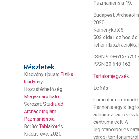
Pazmaniensia 19.
Budapest, Archaeolin
2020
KeménykötéS
502 oldal, színes és
fehér illusztrációkkal
ISBN 978-615-5766
ISSN 20 648 162
Részletek
Kiadvány típusa:
Fizikai
Tartalomjegyzék
kiadvány
Leírás
Hozzáférhetőség:
Megvásárolható
Carnuntum a római ko
Sorozat:
Studia ad
Pannonia egyik legf
Archaeologiam
adminisztrációs és k
Pazmaniensia
centruma volt. A
Borító:
Táblakötés
legiotáborból és hat
Kiadás éve: 2020
városi territoriumáról