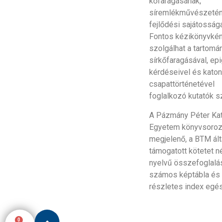
kőfaragásának,
síremlékművészeté
fejlődési sajátosságai
Fontos kézikönyvkén
szolgálhat a tartomá
sírkőfaragásával, epi
kérdéseivel és katon
csapattörténetével
foglalkozó kutatók s
A Pázmány Péter Kat
Egyetem könyvsoroz
megjelenő, a BTM ált
támogatott kötetet 
nyelvű összefoglalá
számos képtábla és
részletes index egész
0