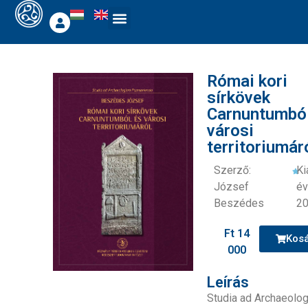
Római kori
sírkövek
Carnuntumbó
városi
territoriumár
Szerző:
Ki
József
év
Beszédes
2
Ft
14
Kos
000
Leírás
Studia ad Archaeolo