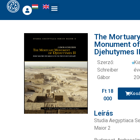
The Mortuar
Monument o
Djehutymes I
Szerző:
Ki
Schreiber
év
Gábor
20
Ft
18
Kos
000
Leírás
Studia Aegyptiaca Se
Maior 2