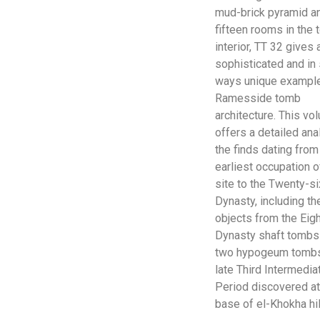
mud-brick pyramid a
fifteen rooms in the
interior, TT 32 gives 
sophisticated and i
ways unique exampl
Ramesside tomb
architecture. This vo
offers a detailed ana
the finds dating from
earliest occupation o
site to the Twenty-si
Dynasty, including th
objects from the Eig
Dynasty shaft tombs
two hypogeum tombs
late Third Intermedia
Period discovered at
base of el-Khokha hil