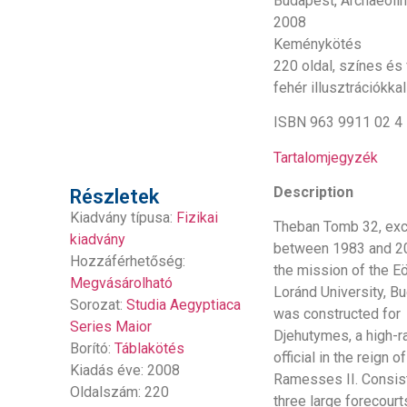
Budapest, Archaeolin
2008
Keménykötés
220 oldal, színes és
fehér illusztrációkkal
ISBN 963 9911 02 4
Tartalomjegyzék
Description
Részletek
Kiadvány típusa:
Fizikai
Theban Tomb 32, ex
kiadvány
between 1983 and 2
Hozzáférhetőség:
the mission of the E
Megvásárolható
Loránd University, B
Sorozat:
Studia Aegyptiaca
was constructed for
Series Maior
Djehutymes, a high-r
Borító:
Táblakötés
official in the reign of
Kiadás éve: 2008
Ramesses II. Consis
Oldalszám: 220
three large forecourt